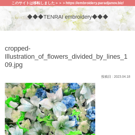
このサイトは移転しました＞＞＞https://embroidery.paradjanov.biz/
◆◆◆TENRAI embroidery◆◆◆
cropped-
Illustration_of_flowers_divided_by_lines_1
09.jpg
2023.04.18