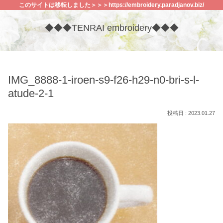
このサイトは移転しました＞＞＞https://embroidery.paradjanov.biz/
◆◆◆TENRAI embroidery◆◆◆
IMG_8888-1-iroen-s9-f26-h29-n0-bri-s-l-
atude-2-1
2023.01.27