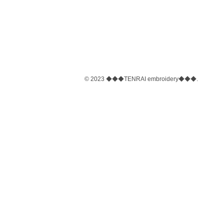
© 2023 ◆◆◆TENRAI embroidery◆◆◆.